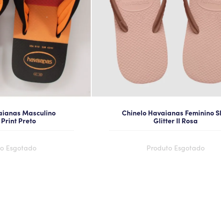
aianas Masculino
Chinelo Havaianas Feminino S
Print Preto
Glitter II Rosa
o Esgotado
Produto Esgotado