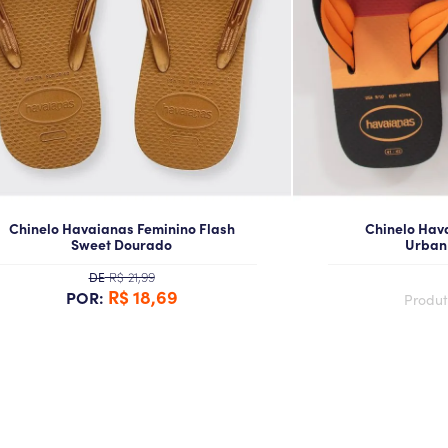
Chinelo Havaianas Feminino Flash
Chinelo Hav
Sweet Dourado
Urban 
R$ 21,99
DE
R$ 18,69
POR:
Produt