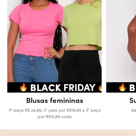
Blusas femininas
S
1ª peça R$ 24,99; 2° pela por R$19,99 e 3° peça
de
por R$15,99 cada