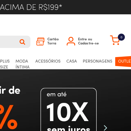
0
Cartão
Entre ou
Torra
Cadastre-se
PLUS
MODA
ACESSÓRIOS
CASA
PERSONAGENS
OUTLE
SIZE
ÍNTIMA